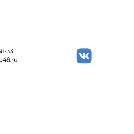
38-33
48.ru