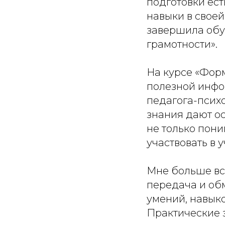
подготовки ес
навыки в свое
завершила обу
грамотности».
На курсе «Фор
полезной инфо
педагога-псих
знания дают о
не только пони
участвовать в
Мне больше вс
передача и об
умений, навыко
Практические 