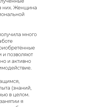
полученные
з них. Женщина
иональной
получила много
аботе
Приобретённые
 и позволяют
 но и активно
имодействие.
чащимся,
ыта (знаний,
нью в целом.
занятии я