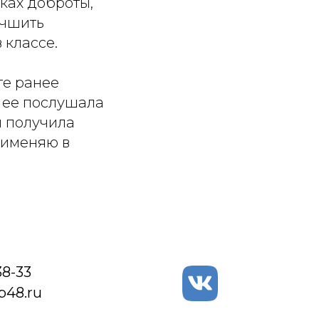
ках доброты,
учшить
 классе.
те ранее
Я ее послушала
я получила
рименяю в
38-33
48.ru