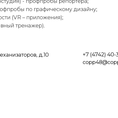
остудия) - профпробы репортера;
рофпробы по графическому дизайну;
сти (VR – приложения);
ивный тренажер).
+7 (4742) 40-
Механизаторов, д.10
copp48@copp