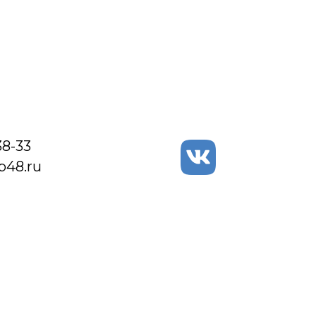
38-33
48.ru