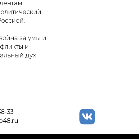
удентам
политический
Россией.
война за умы и
нфликты и
альный дух
38-33
48.ru